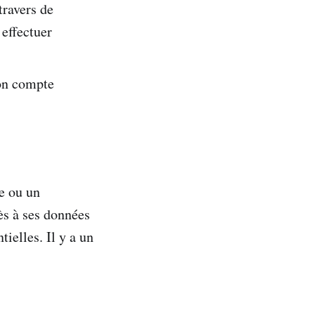
travers de
 effectuer
son compte
re ou un
ès à ses données
ielles. Il y a un