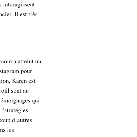
s interagissent
ier. Il est très
coin a atteint un
nstagram pour
tion, Karen est
ofil sont au
 témoignages qui
 “stratégies
coup d’autres
ns les