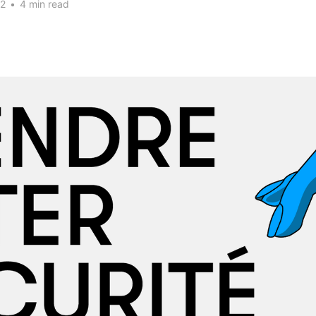
22
•
4 min read