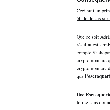
Ceci suit un pri
étude de cas sur 
Que ce soit Adria
résultat est sem
compte Shakepay.
cryptomonnaie qu
cryptomonnaie dé
l’escroqueri
que
Escroquerie
Une
ferme sans donner