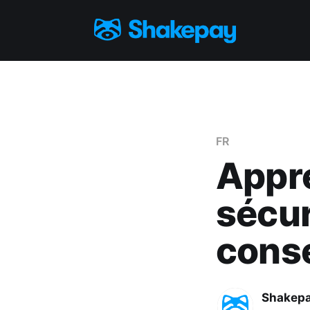
FR
Appre
sécur
conse
Shakep