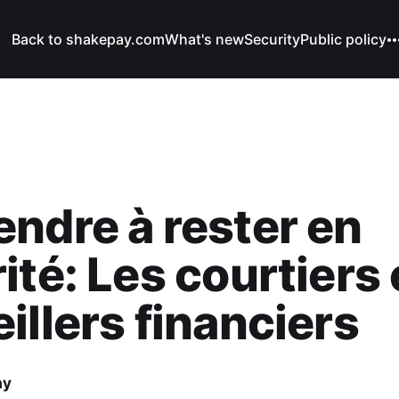
Back to shakepay.com
What's new
Security
Public policy
ndre à rester en
ité: Les courtiers 
illers financiers
ay