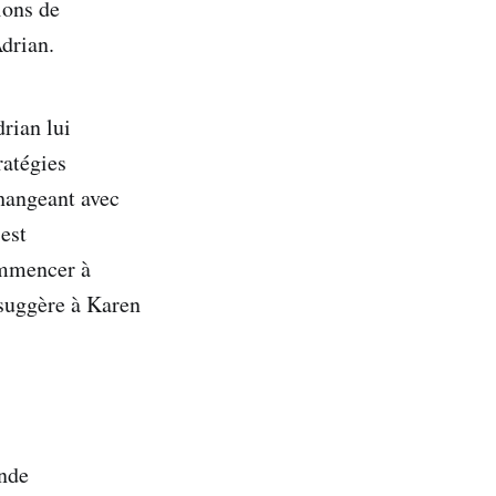
ions de
drian.
rian lui
ratégies
changeant avec
est
ommencer à
 suggère à Karen
ande