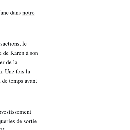
 Jane dans
notre
sactions, le
e de Karen à son
er de la
. Une fois la
n de temps avant
nvestissement
queries de sortie