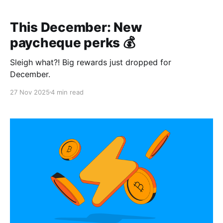
This December: New
paycheque perks 💰
Sleigh what?! Big rewards just dropped for
December.
27 Nov 2025
4 min read