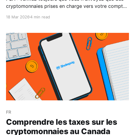
cryptomonnaies prises en charge vers votre compte
Shakepay. Avez-vous déjà envoyé un colis à la
18 Mar 2026
4 min read
mauvaise adresse ? Le suspense de ne pas savoir s'il
est perdu à jamais ou s'il pourrait miraculeusement
vous être retourné
FR
Comprendre les taxes sur les
cryptomonnaies au Canada