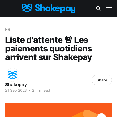
FR
Liste d'attente 🚨 Les
paiements quotidiens
arrivent sur Shakepay
Share
Shakepay
21 Sep 2023
•
2 min read