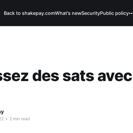
Back to shakepay.com
What's new
Security
Public policy
sez des sats avec
ay
22
•
2 min read