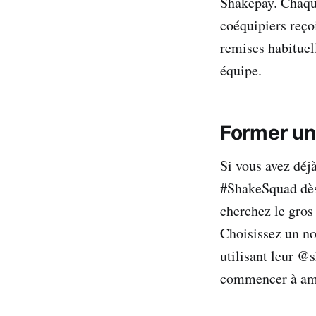
Shakepay. Chaque
coéquipiers reçoi
remises habituell
équipe.
Former un
Si vous avez déj
#ShakeSquad dès 
cherchez le gros
Choisissez un no
utilisant leur @
commencer à ama