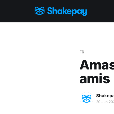
FR
Amas
amis
Shakep
20 Jun 20