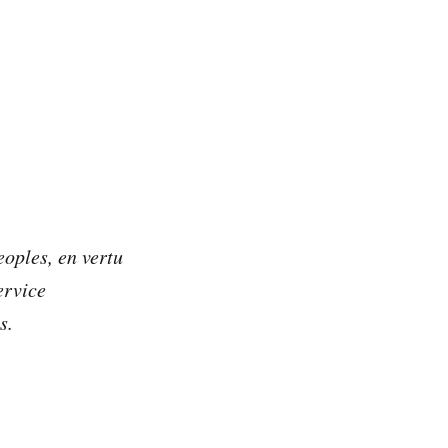
oples, en vertu
ervice
s.