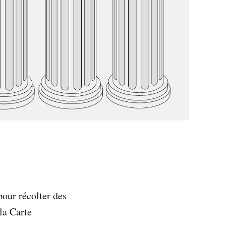
our récolter des
la Carte